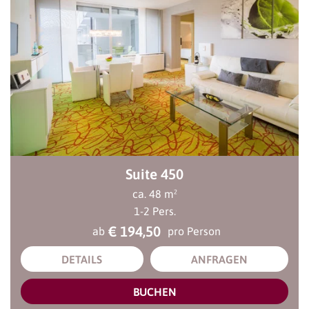
Suite 450
ca.
48
m²
1
-
2
Pers.
€ 194,50
ab
pro Person
DETAILS
ANFRAGEN
BUCHEN