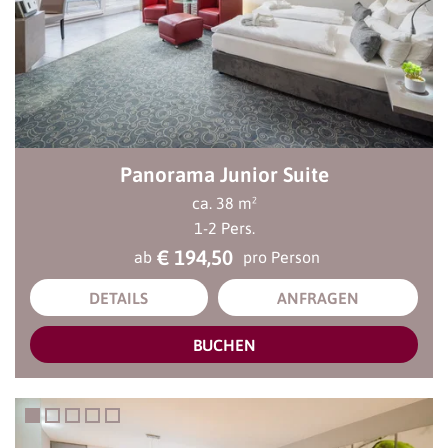
Panorama Junior Suite
ca.
38
m²
1
-
2
Pers.
€ 194,50
ab
pro Person
DETAILS
ANFRAGEN
BUCHEN