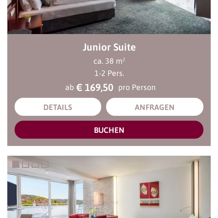
Junior Suite
ca.
38
m²
1
-
2
Pers.
€ 169,50
ab
pro Person
DETAILS
ANFRAGEN
BUCHEN