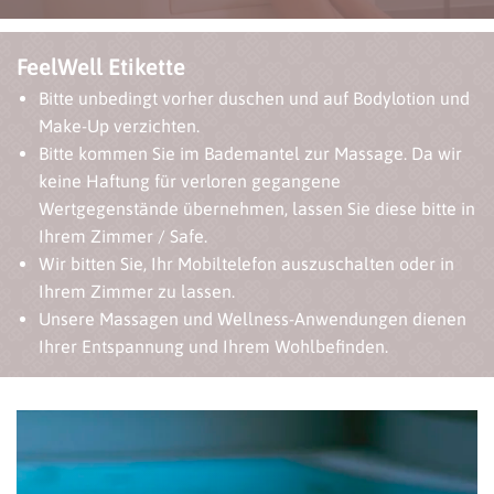
FeelWell Etikette
Bitte unbedingt vorher duschen und auf Bodylotion und
Make-Up verzichten.
Bitte kommen Sie im Bademantel zur Massage. Da wir
keine Haftung für verloren gegangene
Wertgegenstände übernehmen, lassen Sie diese bitte in
Ihrem Zimmer / Safe.
Wir bitten Sie, Ihr Mobiltelefon auszuschalten oder in
Ihrem Zimmer zu lassen.
Unsere Massagen und Wellness-Anwendungen dienen
Ihrer Entspannung und Ihrem Wohlbefinden.